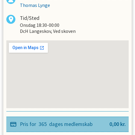
Thomas Lynge
Tid/Sted
Onsdag
18:30-00:00
DcH Langeskov, Ved skoven
Pris for
365
dages medlemskab
0,00
kr.