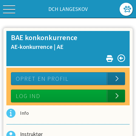
DCH LANGESKOV
BAE konkonkurrence
AE-konkurrence |
AE
OPRET EN PROFIL
LOG IND
Info
Instruktør