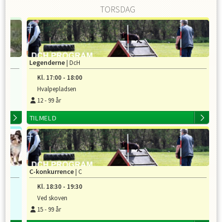
TORSDAG
Legenderne
| DcH
Kl.
17:00
-
18:00
Hvalpepladsen
12
-
99
år
TILMELD
C-konkurrence
| C
Kl.
18:30
-
19:30
Ved skoven
15
-
99
år