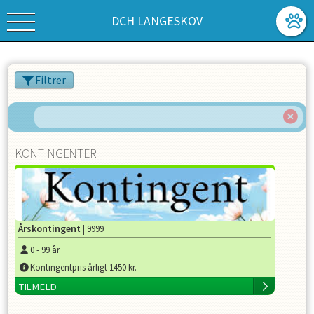
DCH LANGESKOV
Filtrer
KONTINGENTER
Årskontingent
| 9999
0
-
99
år
Kontingentpris årligt 1450 kr.
TILMELD