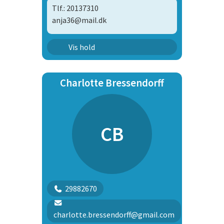
Tlf.: 20137310
anja36@mail.dk
Hvalpehold
Vis hold
Charlotte Bressendorff
CB
29882670
charlotte.bressendorff@gmail.com