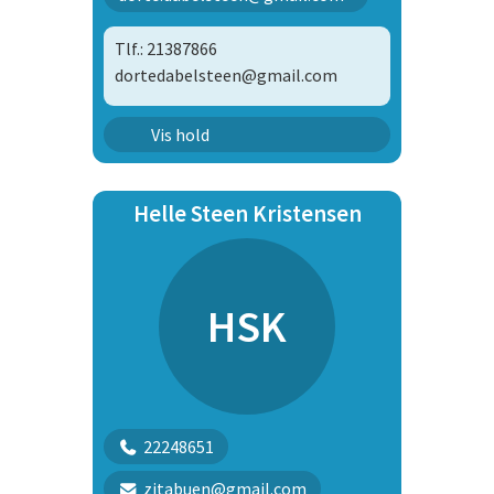
Tlf.: 21387866
dortedabelsteen@gmail.com
Familiehundehold 2
Vis hold
Unghundehold 2
Helle Steen Kristensen
HSK
22248651
zitabuen@gmail.com