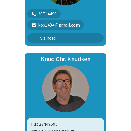
20714499
kos1434@gmail.com
Rally konkurrence begynder
Vis hold
Knud Chr. Knudsen
Tlf.: 23449595