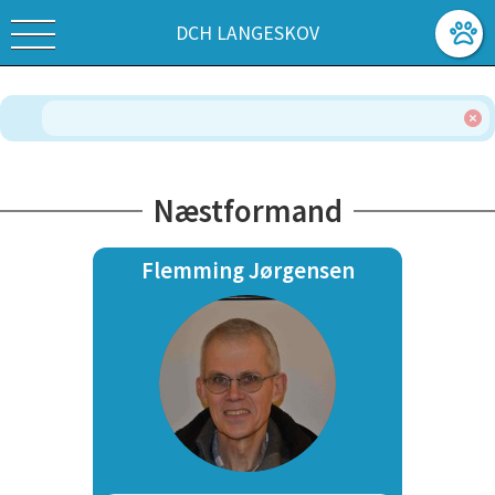
DCH LANGESKOV
Næstformand
Flemming Jørgensen