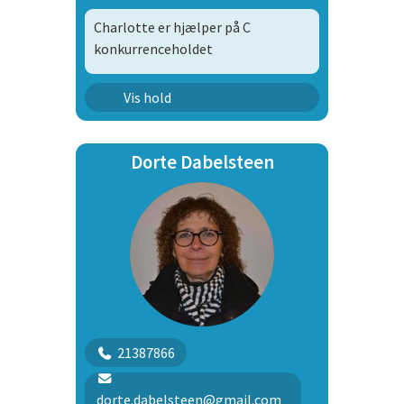
Charlotte er hjælper på C
konkurrenceholdet
Legenderne
Vis hold
C-konkurrence
Dorte Dabelsteen
21387866
dorte.dabelsteen@gmail.com