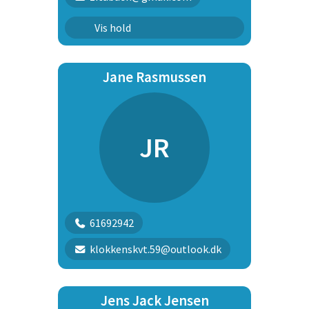
Rally begynder
Vis hold
Unghundehold 1
Jane Rasmussen
JR
61692942
klokkenskvt.59@outlook.dk
Jens Jack Jensen