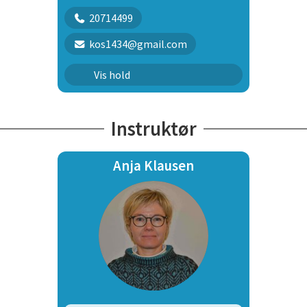
20714499
kos1434@gmail.com
Rally konkurrence begynder
Vis hold
Instruktør
Anja Klausen