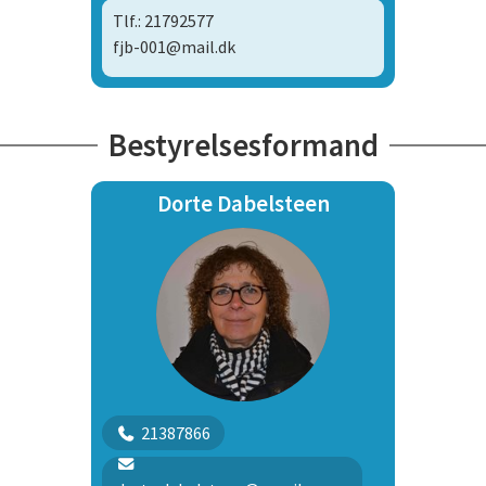
Tlf.: 21792577
fjb-001@mail.dk
Bestyrelsesformand
Dorte Dabelsteen
21387866